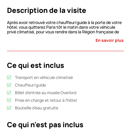
Description de la visite
Après avoir retrouvé votre chauffeur/guide à la porte de votre
hôtel, vous quitterez Paris tôt le matin dans votre véhicule
privé climatisé, pour vous rendre dans la Région française de
Normandie pour votre excursion d’une journée sur les plages
En savoir plus
du débarquement.
Arrêtez-vous à la Pointe du Hoc, des falaises de 90 pieds (27
mètres) où 225 rangers ont débarqué le matin du 6 juin 1944,
puis continuez vers Colleville-sur-Mer pour visiter le cimetière
et le mémorial américains de Normandie, qui surplombe Omaha
Ce qui est inclus
Beach et abrite plus de 9 000 croix blanches parfaitement
alignées sur 170 acres. Une chapelle et un mémorial viennent
parfaire ce site émouvant qui permet aux visiteurs de réfléchir
Transport en véhicule climatisé
au prix de la guerre.
Après un arrêt pour le déjeuner (non inclus), vous aurez
Chauffeur/guide
l’occasion de visiter le musée Overlord, un endroit fabuleux
avec de merveilleux dioramas donnant un excellent aperçu
Billet d’entrée au musée Overlord
des événements du D-Day et de toute l’opération Overlord.
Prise en charge et retour à l’hôtel
Votre excursion se terminera par un retour à Paris, rempli de
souvenirs que vous n’oublierez jamais.
Bouteille d’eau gratuite
Ce qui n'est pas inclus